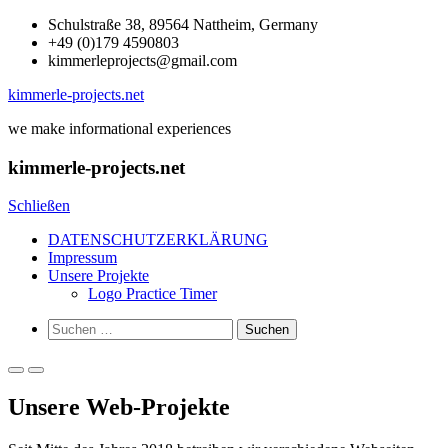
Zum
Schulstraße 38, 89564 Nattheim, Germany
Inhalt
+49 (0)179 4590803
springen
kimmerleprojects@gmail.com
kimmerle-projects.net
we make informational experiences
kimmerle-projects.net
Schließen
DATENSCHUTZERKLÄRUNG
Impressum
Unsere Projekte
Logo Practice Timer
Such-
Suchen
Formular
nach:
ansehen
Primäres
Primäres
Menü
Menü
Unsere Web-Projekte
für
für
mobile
Desktop
Geräte