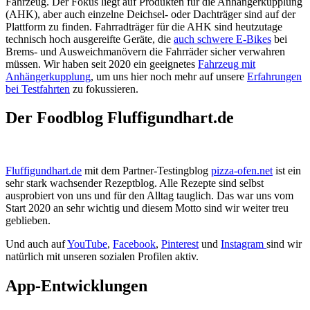
Fahrzeug. Der Fokus liegt auf Produkten für die Anhängerkupplung
(AHK), aber auch einzelne Deichsel- oder Dachträger sind auf der
Plattform zu finden. Fahrradträger für die AHK sind heutzutage
technisch hoch ausgereifte Geräte, die
auch schwere E-Bikes
bei
Brems- und Ausweichmanövern die Fahrräder sicher verwahren
müssen. Wir haben seit 2020 ein geeignetes
Fahrzeug mit
Anhängerkupplung
, um uns hier noch mehr auf unsere
Erfahrungen
bei Testfahrten
zu fokussieren.
Der Foodblog Fluffigundhart.de
Fluffigundhart.de
mit dem Partner-Testingblog
pizza-ofen.net
ist ein
sehr stark wachsender Rezeptblog. Alle Rezepte sind selbst
ausprobiert von uns und für den Alltag tauglich. Das war uns vom
Start 2020 an sehr wichtig und diesem Motto sind wir weiter treu
geblieben.
Und auch auf
YouTube
,
Facebook
,
Pinterest
und
Instagram
sind wir
natürlich mit unseren sozialen Profilen aktiv.
App-Entwicklungen